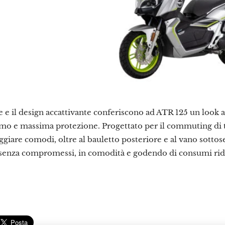
e e il design accattivante conferiscono ad ATR 125 un look 
mo e massima protezione. Progettato per il commuting di tu
ggiare comodi, oltre al bauletto posteriore e al vano sottose
à senza compromessi, in comodità e godendo di consumi ridot