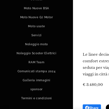
Moto Nuove BSA
Moto Nuove QJ Motor
Moto usate
Servizi
Noleggio moto
Noleggio Scooter Elettrici
Le linee decis
comfort estre
RAM Team
seduta per via
Comunicati stampa 2024
viaggi in citt
Galleria immagini
€ 3.480,00
sponsor
Termini e condizioni
Informativa sulla privacy
Share