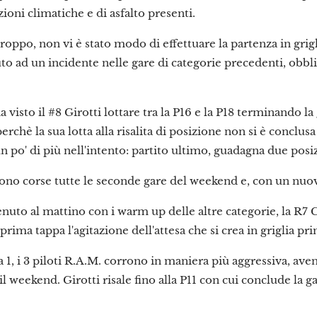
zioni climatiche e di asfalto presenti.
troppo, non vi è stato modo di effettuare la partenza in grig
uto ad un incidente nelle gare di categorie precedenti, obbl
a visto il #8 Girotti lottare tra la P16 e la P18 terminando l
erchè la sua lotta alla risalita di posizione non si è conclus
un po' di più nell'intento: partito ultimo, guadagna due po
ono corse tutte le seconde gare del weekend e, con un nuo
nuto al mattino con i warm up delle altre categorie, la R7 C
 prima tappa l'agitazione dell'attesa che si crea in griglia p
a 1, i 3 piloti R.A.M. corrono in maniera più aggressiva, aven
il weekend. Girotti risale fino alla P11 con cui conclude la