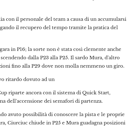
lia con il personale del team a causa di un accumularsi
igando il recupero del tempo tramite la pratica del
a gara in P16; la sorte non è stata così clemente anche
a scendendo dalla P23 alla P25. Il sardo Mura, d'altro
sizioni fino alla P29 dove non molla nemmeno un giro.
vo ritardo dovuto ad un
up riparte ancora con il sistema di Quick Start,
rima dell'accensione dei semafori di partenza.
do avuto possibilità di conoscere la pista e le proprie
 gara, Ciurciuc chiude in P25 e Mura guadagna posizioni