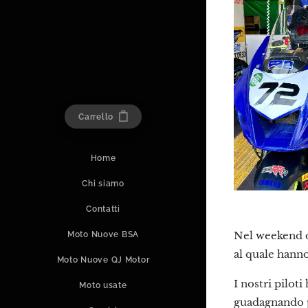
Carrello
Home
Chi siamo
Contatti
Nel weekend de
Moto Nuove BSA
al quale hanno
Moto Nuove QJ Motor
I nostri pilot
Moto usate
guadagnando po