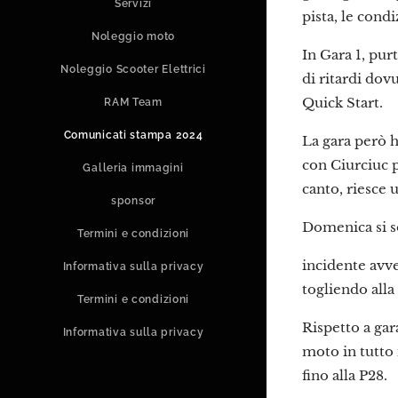
Servizi
pista, le condi
Noleggio moto
In Gara 1, pur
Noleggio Scooter Elettrici
di ritardi dov
Quick Start.
RAM Team
Comunicati stampa 2024
La gara però h
con Ciurciuc p
Galleria immagini
canto, riesce 
sponsor
Domenica si s
Termini e condizioni
incidente avve
Informativa sulla privacy
togliendo alla
Termini e condizioni
Rispetto a gar
Informativa sulla privacy
moto in tutto 
fino alla P28.