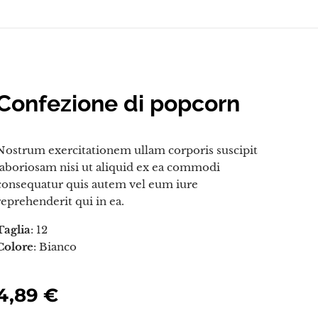
Confezione di popcorn
Nostrum exercitationem ullam corporis suscipit
laboriosam nisi ut aliquid ex ea commodi
consequatur quis autem vel eum iure
reprehenderit qui in ea.
Taglia
: 12
Colore
: Bianco
4,89
€